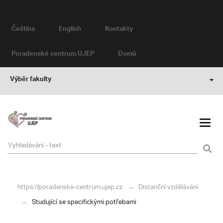
Čeština
English
Kontakty
Poradenské centrum UJEP
Domů
Výběr fakulty
https://poradenske-centrum.ujep.cz
Distanční vzdělávání
Studující se specifickými potřebami