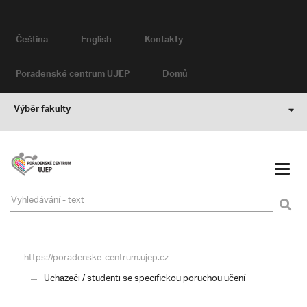
Čeština
English
Kontakty
Poradenské centrum UJEP
Domů
Výběr fakulty
https://poradenske-centrum.ujep.cz
Uchazeči / studenti se specifickou poruchou učení