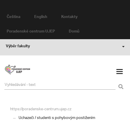
Čeština
English
Kontakty
Poradenské centrum UJEP
Domů
Výběr fakulty
https://poradenske-centrum.ujep.cz
Uchazeči / studenti s pohybovým postižením