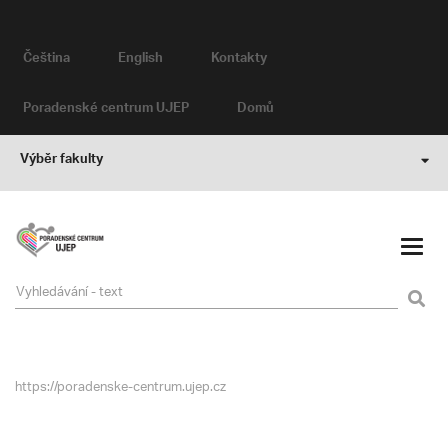
Čeština
English
Kontakty
Poradenské centrum UJEP
Domů
Výběr fakulty
https://poradenske-centrum.ujep.cz